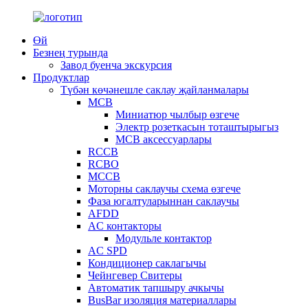
Өй
Безнең турында
Завод буенча экскурсия
Продуктлар
Түбән көчәнешле саклау җайланмалары
MCB
Миниатюр чылбыр өзгече
Электр розеткасын тоташтырыгыз
MCB аксессуарлары
RCCB
RCBO
MCCB
Моторны саклаучы схема өзгече
Фаза югалтуларыннан саклаучы
AFDD
AC контакторы
Модульле контактор
AC SPD
Кондиционер саклагычы
Чейнгевер Свитеры
Автоматик тапшыру ачкычы
BusBar изоляция материаллары