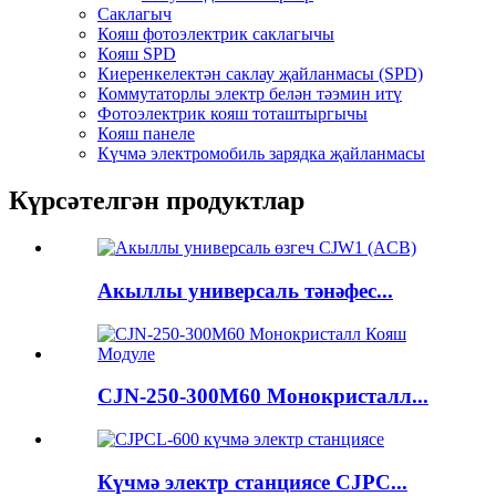
Саклагыч
Кояш фотоэлектрик саклагычы
Кояш SPD
Киеренкелектән саклау җайланмасы (SPD)
Коммутаторлы электр белән тәэмин итү
Фотоэлектрик кояш тоташтыргычы
Кояш панеле
Күчмә электромобиль зарядка җайланмасы
Күрсәтелгән продуктлар
Акыллы универсаль тәнәфес...
CJN-250-300M60 Монокристалл...
Күчмә электр станциясе CJPC...