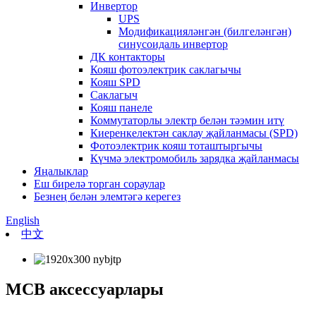
Инвертор
UPS
Модификацияләнгән (билгеләнгән)
синусоидаль инвертор
ДК контакторы
Кояш фотоэлектрик саклагычы
Кояш SPD
Саклагыч
Кояш панеле
Коммутаторлы электр белән тәэмин итү
Киеренкелектән саклау җайланмасы (SPD)
Фотоэлектрик кояш тоташтыргычы
Күчмә электромобиль зарядка җайланмасы
Яңалыклар
Еш бирелә торган сораулар
Безнең белән элемтәгә керегез
English
中文
MCB аксессуарлары