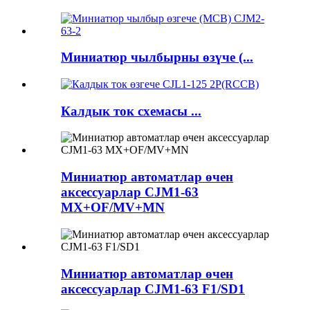
Миниатюр чылбырны өзүче (...
Калдык ток схемасы ...
Миниатюр автоматлар өчен
аксессуарлар CJM1-63
MX+OF/MV+MN
Миниатюр автоматлар өчен
аксессуарлар CJM1-63 F1/SD1