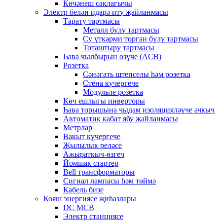
Көчәнеш саклагычы
Электр белән идарә итү җайланмасы
Тарату тартмасы
Металл бүлү тартмасы
Су үткәрми торган бүлү тартмасы
Тоташтыру тартмасы
Һава чылбырын өзүче (ACB)
Розетка
Сәнәгать штепселы һәм розетка
Стена күчергече
Модульле розетка
Көч ешлыгы инверторы
Һава торышына чыдам изоляцияләүче ачкыч
Автоматик кабат ябу җайланмасы
Метрлар
Вакыт күчергече
Җылылык реләсе
Ажыраткыч-өзгеч
Йомшак стартер
Bell трансформаторы
Сигнал лампасы һәм төймә
Кабель бизе
Кояш энергиясе җиһазлары
DC MCB
Электр станциясе