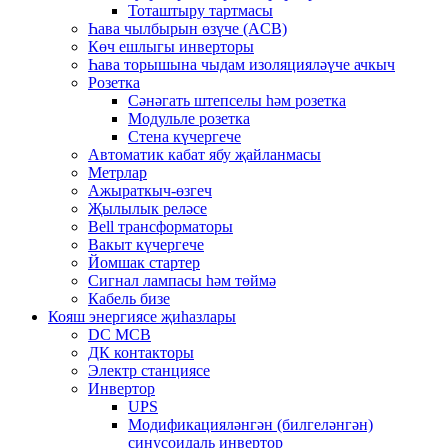
Тоташтыру тартмасы
Һава чылбырын өзүче (ACB)
Көч ешлыгы инверторы
Һава торышына чыдам изоляцияләүче ачкыч
Розетка
Сәнәгать штепселы һәм розетка
Модульле розетка
Стена күчергече
Автоматик кабат ябу җайланмасы
Метрлар
Ажыраткыч-өзгеч
Җылылык реләсе
Bell трансформаторы
Вакыт күчергече
Йомшак стартер
Сигнал лампасы һәм төймә
Кабель бизе
Кояш энергиясе җиһазлары
DC MCB
ДК контакторы
Электр станциясе
Инвертор
UPS
Модификацияләнгән (билгеләнгән)
синусоидаль инвертор