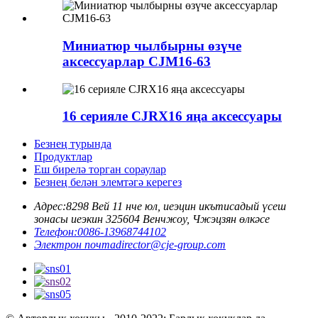
Миниатюр чылбырны өзүче
аксессуарлар CJM16-63
16 серияле CJRX16 яңа аксессуары
Безнең турында
Продуктлар
Еш бирелә торган сораулар
Безнең белән элемтәгә керегез
Адрес:
8298 Вей 11 нче юл, ueэцин икътисадый үсеш
зонасы ueэкин 325604 Венчжоу, Чжэцзян өлкәсе
Телефон:
0086-13968744102
Электрон почта
director@cje-group.com