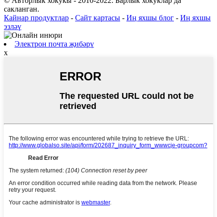
© Авторлык хокукы - 2010-2022: Барлык хокуклар да
сакланган.
Кайнар продуктлар
-
Сайт картасы
-
Иң яхшы блог
-
Иң яхшы
эзләү
Электрон почта җибәрү
x