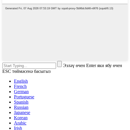
Эзләү өчен Enter яки ябу өчен
ESC төймәсенә басыгыз
English
French
German
Portuguese
Spanish
Russian
Japanese
Korean
Arabic
Irish