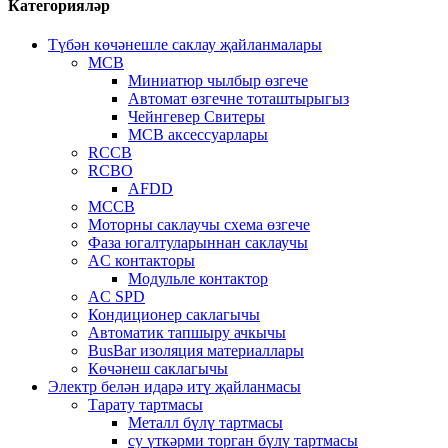
Категорияләр
Түбән көчәнешле саклау җайланмалары
MCB
Миниатюр чылбыр өзгече
Автомат өзгечне тоташтырыгыз
Чейнгевер Свитеры
MCB аксессуарлары
RCCB
RCBO
AFDD
MCCB
Моторны саклаучы схема өзгече
Фаза югалтуларыннан саклаучы
AC контакторы
Модульле контактор
AC SPD
Кондиционер саклагычы
Автоматик тапшыру ачкычы
BusBar изоляция материаллары
Көчәнеш саклагычы
Электр белән идарә итү җайланмасы
Тарату тартмасы
Металл бүлү тартмасы
су үткәрми торган бүлү тартмасы