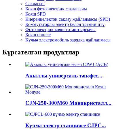
Саклагыч
Кояш фотоэлектрик саклагычы
Кояш SPD
Киеренкелектән саклау җайланмасы (SPD)
Коммутаторлы электр белән тәэмин итү
Фотоэлектрик кояш тоташтыргычы
Кояш панеле
Күчмә электромобиль зарядка җайланмасы
Күрсәтелгән продуктлар
Акыллы универсаль тәнәфес...
CJN-250-300M60 Монокристалл...
Күчмә электр станциясе CJPC...