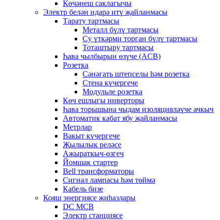
Көчәнеш саклагычы
Электр белән идарә итү җайланмасы
Тарату тартмасы
Металл бүлү тартмасы
Су үткәрми торган бүлү тартмасы
Тоташтыру тартмасы
Һава чылбырын өзүче (ACB)
Розетка
Сәнәгать штепселы һәм розетка
Стена күчергече
Модульле розетка
Көч ешлыгы инверторы
Һава торышына чыдам изоляцияләүче ачкыч
Автоматик кабат ябу җайланмасы
Метрлар
Вакыт күчергече
Җылылык реләсе
Ажыраткыч-өзгеч
Йомшак стартер
Bell трансформаторы
Сигнал лампасы һәм төймә
Кабель бизе
Кояш энергиясе җиһазлары
DC MCB
Электр станциясе