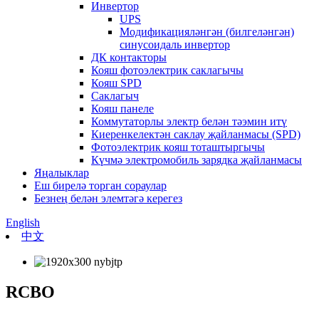
Инвертор
UPS
Модификацияләнгән (билгеләнгән)
синусоидаль инвертор
ДК контакторы
Кояш фотоэлектрик саклагычы
Кояш SPD
Саклагыч
Кояш панеле
Коммутаторлы электр белән тәэмин итү
Киеренкелектән саклау җайланмасы (SPD)
Фотоэлектрик кояш тоташтыргычы
Күчмә электромобиль зарядка җайланмасы
Яңалыклар
Еш бирелә торган сораулар
Безнең белән элемтәгә керегез
English
中文
RCBO