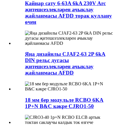
Кайнар сату 6-63A 6kA 230V Arc
җитешсезлекләрен ачыклау
җайланмасы AFDD торак куллану
өчен
Яңа дизайнлы CJAF2-63 2P 6kA
DIN рельс дугасы
җитешсезлекләрен ачыклау
җайланмасы AFDD
18 мм бер модульле RCBO 6KA
1P+N B&C кәкре CJRO1-50