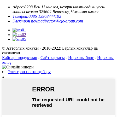
Адрес:
8298 Вей 11 нче юл, ueэцин икътисадый үсеш
зонасы ueэкин 325604 Венчжоу, Чжэцзян өлкәсе
Телефон:
0086-13968744102
Электрон почта
director@cje-group.com
© Авторлык хокукы - 2010-2022: Барлык хокуклар да
сакланган.
Кайнар продуктлар
-
Сайт картасы
-
Иң яхшы блог
-
Иң яхшы
эзләү
Электрон почта җибәрү
x