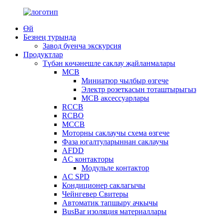
Өй
Безнең турында
Завод буенча экскурсия
Продуктлар
Түбән көчәнешле саклау җайланмалары
MCB
Миниатюр чылбыр өзгече
Электр розеткасын тоташтырыгыз
MCB аксессуарлары
RCCB
RCBO
MCCB
Моторны саклаучы схема өзгече
Фаза югалтуларыннан саклаучы
AFDD
AC контакторы
Модульле контактор
AC SPD
Кондиционер саклагычы
Чейнгевер Свитеры
Автоматик тапшыру ачкычы
BusBar изоляция материаллары