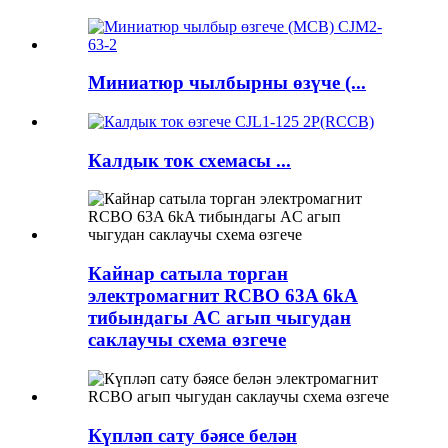
Миниатюр чылбырны өзүче (...
Калдык ток схемасы ...
Кайнар сатыла торган
электромагнит RCBO 63A 6kA
тибындагы AC агып чыгудан
саклаучы схема өзгече
Күпләп сату бәясе белән