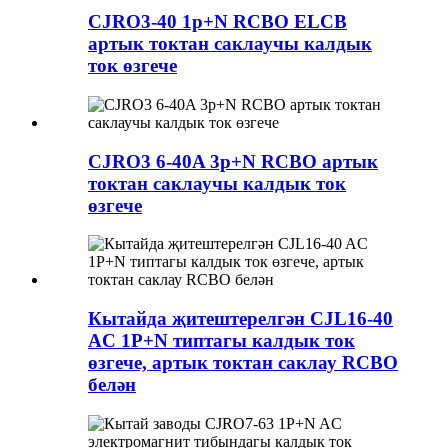
CJRO3-40 1p+N RCBO ELCB
артык токтан саклаучы калдык
ток өзгече
CJRO3 6-40A 3p+N RCBO артык
токтан саклаучы калдык ток
өзгече
Кытайда җитештерелгән CJL16-40
AC 1P+N типтагы калдык ток
өзгече, артык токтан саклау RCBO
белән