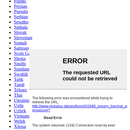
Pashto
Persian
Punjabi
Serbian
Sesotho
Sinhala
Slovak
Slovenian
Somali
Samoan
Scots Gaelic
Shona
Sindhi
Sundanese
Swahili
Tajik
Tamil
Telugu
Thai
Ukrainian
Urdu
Uzbek
Vietnamese
Welsh
Xhosa