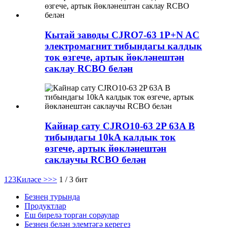
Кытай заводы CJRO7-63 1P+N AC
электромагнит тибындагы калдык
ток өзгече, артык йөкләнештән
саклау RCBO белән
Кайнар сату CJRO10-63 2P 63A B
тибындагы 10kA калдык ток
өзгече, артык йөкләнештән
саклаучы RCBO белән
1
2
3
Киләсе >
>>
1 / 3 бит
Безнең турында
Продуктлар
Еш бирелә торган сораулар
Безнең белән элемтәгә керегез