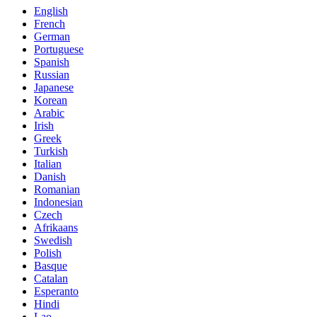
English
French
German
Portuguese
Spanish
Russian
Japanese
Korean
Arabic
Irish
Greek
Turkish
Italian
Danish
Romanian
Indonesian
Czech
Afrikaans
Swedish
Polish
Basque
Catalan
Esperanto
Hindi
Lao