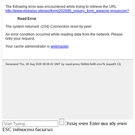
Эзләү өчен Enter яки ябу өчен
ESC төймәсенә басыгыз