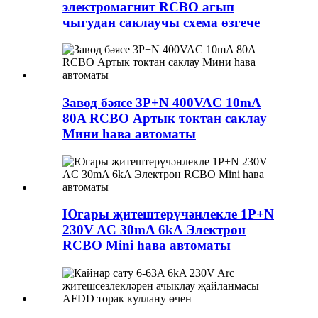
электромагнит RCBO агып
чыгудан саклаучы схема өзгече
Завод бәясе 3P+N 400VAC 10mA
80A RCBO Артык токтан саклау
Мини һава автоматы
Югары җитештерүчәнлекле 1P+N
230V AC 30mA 6kA Электрон
RCBO Mini һава автоматы