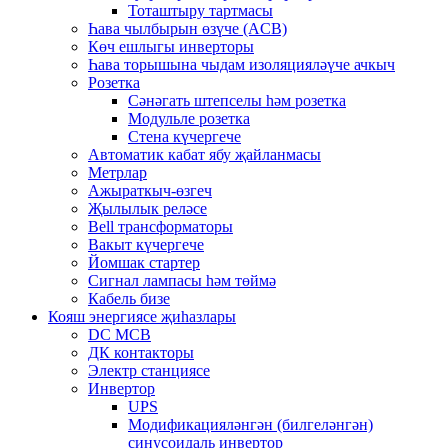
Тоташтыру тартмасы
Һава чылбырын өзүче (ACB)
Көч ешлыгы инверторы
Һава торышына чыдам изоляцияләүче ачкыч
Розетка
Сәнәгать штепселы һәм розетка
Модульле розетка
Стена күчергече
Автоматик кабат ябу җайланмасы
Метрлар
Ажыраткыч-өзгеч
Җылылык реләсе
Bell трансформаторы
Вакыт күчергече
Йомшак стартер
Сигнал лампасы һәм төймә
Кабель бизе
Кояш энергиясе җиһазлары
DC MCB
ДК контакторы
Электр станциясе
Инвертор
UPS
Модификацияләнгән (билгеләнгән)
синусоидаль инвертор