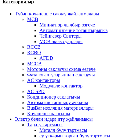
Категорияләр
Түбән көчәнешле саклау җайланмалары
MCB
Миниатюр чылбыр өзгече
Автомат өзгечне тоташтырыгыз
Чейнгевер Свитеры
MCB аксессуарлары
RCCB
RCBO
AFDD
MCCB
Моторны саклаучы схема өзгече
Фаза югалтуларыннан саклаучы
AC контакторы
Модульле контактор
AC SPD
Кондиционер саклагычы
Автоматик тапшыру ачкычы
BusBar изоляция материаллары
Көчәнеш саклагычы
Электр белән идарә итү җайланмасы
Тарату тартмасы
Металл бүлү тартмасы
су үткәрми торган бүлү тартмасы